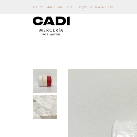
TEL. 2200 44 01 - MAIL. CONSULTAS@MERCERIACADI.COM