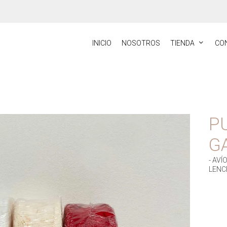
INICIO
NOSOTROS
TIENDA
CO
P
G
- AV
LENC