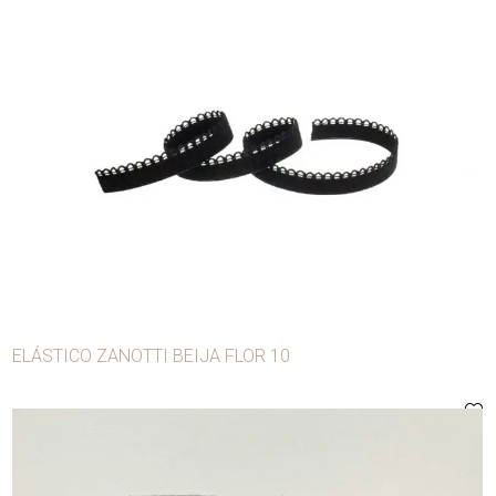
Sesgo
Tachas
Terminales
Tijeras
Tizas de sastre
Zanotti
Lenceria
ELÁSTICO ZANOTTI BEIJA FLOR 10