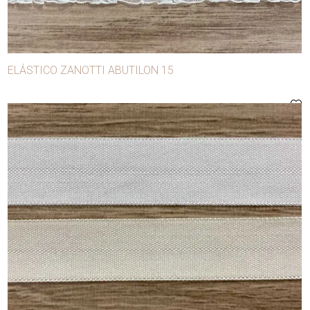
Botones
Broches
Broches para confección
ELÁSTICO ZANOTTI ABUTILON 15
Cierres
Cintas
Conglomerados
Copas
Cordones
Cuerda manila
Cursores
Elásticos
Festones
Flecos