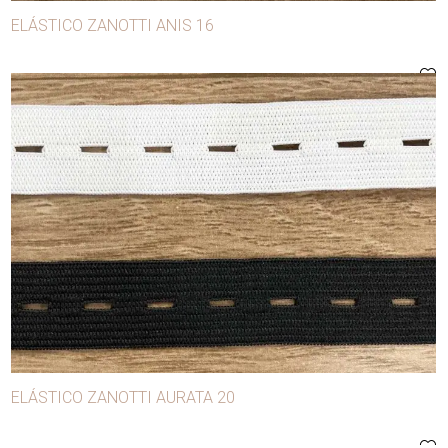
ELÁSTICO ZANOTTI ANIS 16
Galones
Guantes
Guata
Hebillas
Hilos
Hombreras
Hormillas
Lentejuelas
Máquinas
Matrices
Ojalillos
ELÁSTICO ZANOTTI AURATA 20
Puntillas