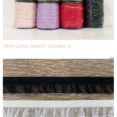
- Avíos de confección
- Carnaval
- Manualidades y decoración
- Mercerías y modistas
Agujas
CINTA CURVA ZANOTTI TAQUARA 10
Alfileres
Anilinas
Apliques
Aros
Ballena
Bobina lúrex
Bobinas para máquina