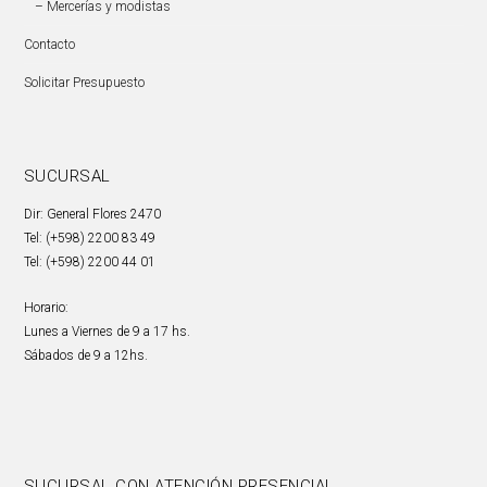
– Mercerías y modistas
Contacto
Solicitar Presupuesto
SUCURSAL
Dir: General Flores 2470
Tel: (+598) 2200 83 49
Tel: (+598) 2200 44 01
Horario:
Lunes a Viernes de 9 a 17 hs.
Sábados de 9 a 12hs.
SUCURSAL CON ATENCIÓN PRESENCIAL