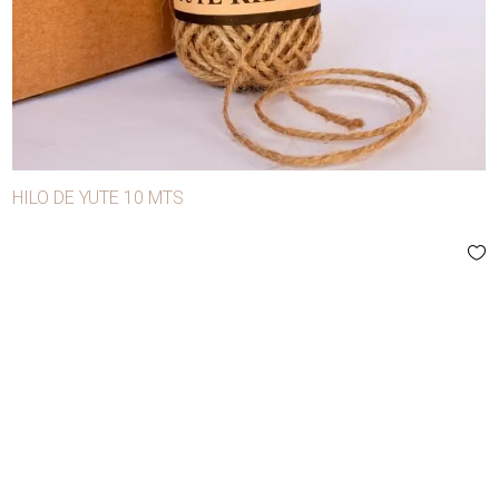
- Avíos de confección
- Carnaval
- Manualidades y decoración
- Mercerías y modistas
Agujas
HILO DE YUTE 10 MTS
Alfileres
Anilinas
Apliques
Aros
Ballena
Bobina lúrex
Bobinas para máquina