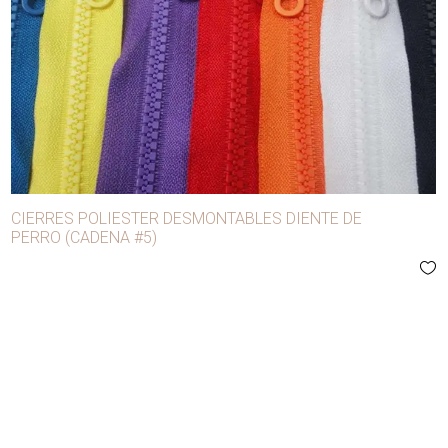
CATEGORÍAS
- Avíos de confección
- Carnaval
- Manualidades y decoración
- Mercerías y modistas
Agujas
CIERRES POLIESTER DESMONTABLES DIENTE DE
PERRO (CADENA #5)
Alfileres
Anilinas
Apliques
Aros
Ballena
Bobina lúrex