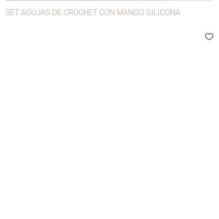
SET AGUJAS DE CROCHET CON MANGO SILICONA
Cordones
Cuerda manila
Cursores
Elásticos
Festones
Flecos
Galones
Guantes
Guata
Hebillas
Hilos
Hombreras