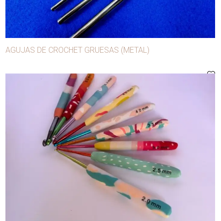
Anilinas
Apliques
Aros
AGUJAS DE CROCHET GRUESAS (METAL)
Ballena
Bobina lúrex
Bobinas para máquina
Botones
Broches
Broches para confección
Cierres
Cintas
Conglomerados
Copas