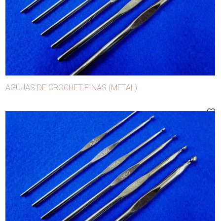
- Avíos de confección
- Carnaval
- Manualidades y decoración
- Mercerías y modistas
Agujas
AGUJAS DE CROCHET FINAS (METAL)
Aguja canasta
Aguja indio
Agujas de crochet
Agujas de mano
Agujas de tejer
Agujas industriales
Agujas para lana
Agujas para máquina
Alfileres