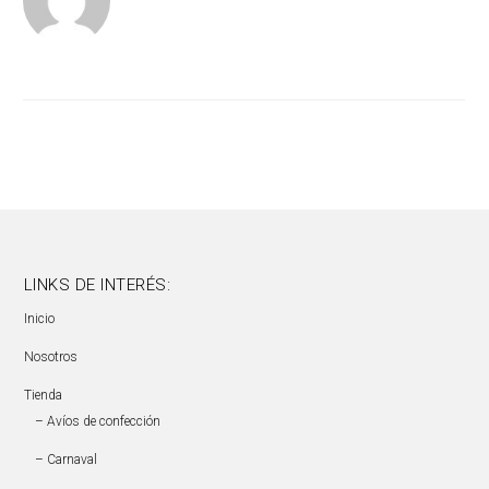
Ne
Pos
LINKS DE INTERÉS:
Inicio
Nosotros
Tienda
– Avíos de confección
– Carnaval