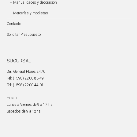
– Manualidades y decoración
– Mercerías y modistas
Contacto
Solicitar Presupuesto
SUCURSAL
Dir: General Flores 2470
Tel: (+598) 2200 83 49
Tel: (+598) 2200 44 01
Horario:
Lunes a Viernes de 9 a 17 hs.
Sábados de 9 a 12hs.