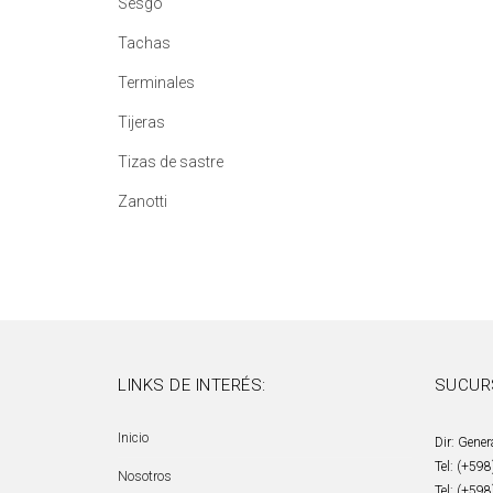
Sesgo
Tachas
Terminales
Tijeras
Tizas de sastre
Zanotti
LINKS DE INTERÉS:
SUCUR
Inicio
Dir: Gener
Tel: (+59
Nosotros
Tel: (+59