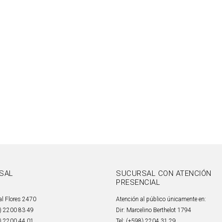
SAL
SUCURSAL CON ATENCIÓN
PRESENCIAL
al Flores 2470
Atención al público únicamente en:
8) 2200 83 49
Dir: Marcelino Berthelot 1794
8) 2200 44 01
Tel: (+598) 2204 31 29