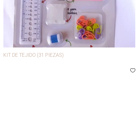
- Avíos de confección
- Carnaval
- Manualidades y decoración
- Mercerías y modistas
Agujas
KIT DE TEJIDO (31 PIEZAS)
Alfileres
Anilinas
Apliques
Aros
Ballena
Bobina lúrex
Bobinas para máquina