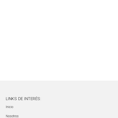
Sesgo
Tachas
Terminales
Tijeras
Tizas de sastre
Zanotti
LINKS DE INTERÉS:
Inicio
Nosotros