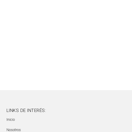
Sesgo
Tachas
Terminales
Tijeras
Tizas de sastre
Zanotti
LINKS DE INTERÉS:
Inicio
Nosotros