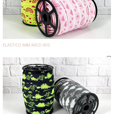
- Avíos de confección
- Carnaval
- Manualidades y decoración
- Mercerías y modistas
Agujas
ELÁSTICO IMM ARCO IRIS
Alfileres
Anilinas
Apliques
Aros
Ballena
Bobina lúrex
Bobinas para máquina