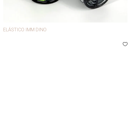
Botones
Broches
Broches para confección
ELÁSTICO IMM DINO
Cierres
Cintas
Conglomerados
Copas
Cordones
Cuerda manila
Cursores
Elásticos
Festones
Flecos