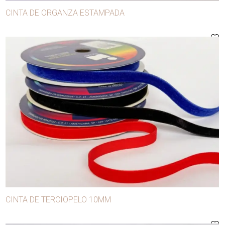
CINTA DE ORGANZA ESTAMPADA
Galones
Guantes
Guata
Hebillas
Hilos
Hombreras
Hormillas
Lentejuelas
Máquinas
Matrices
Ojalillos
CINTA DE TERCIOPELO 10MM
Puntillas