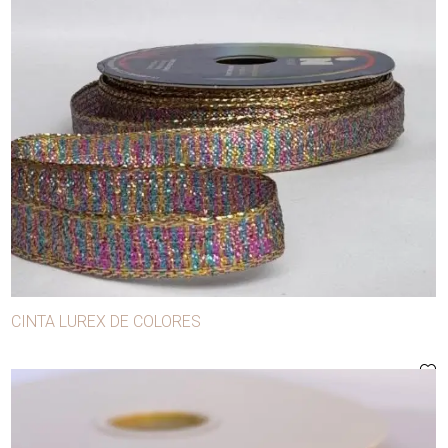
Sesgo
Tachas
Terminales
Tijeras
Tizas de sastre
Zanotti
CINTA LUREX DE COLORES