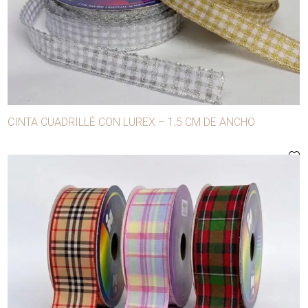
- Avíos de confección
- Carnaval
- Manualidades y decoración
- Mercerías y modistas
Agujas
CINTA CUADRILLÉ CON LUREX – 1,5 CM DE ANCHO
Alfileres
Anilinas
Apliques
Aros
Ballena
Bobina lúrex
Bobinas para máquina