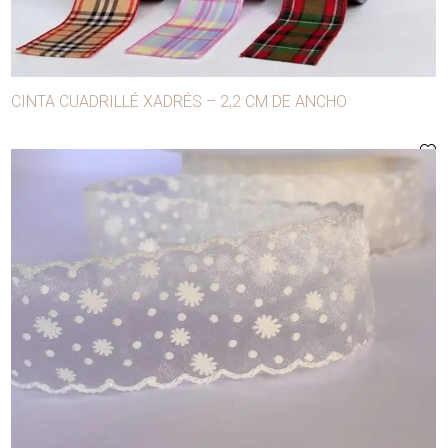
Botones
Broches
Broches para confección
CINTA CUADRILLÉ XADRÉS – 2,2 CM DE ANCHO
Cierres
Cintas
Conglomerados
Copas
Cordones
Cuerda manila
Cursores
Elásticos
Festones
Flecos