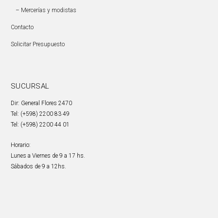
– Mercerías y modistas
Contacto
Solicitar Presupuesto
SUCURSAL
Dir: General Flores 2470
Tel: (+598) 2200 83 49
Tel: (+598) 2200 44 01
Horario:
Lunes a Viernes de 9 a 17 hs.
Sábados de 9 a 12hs.