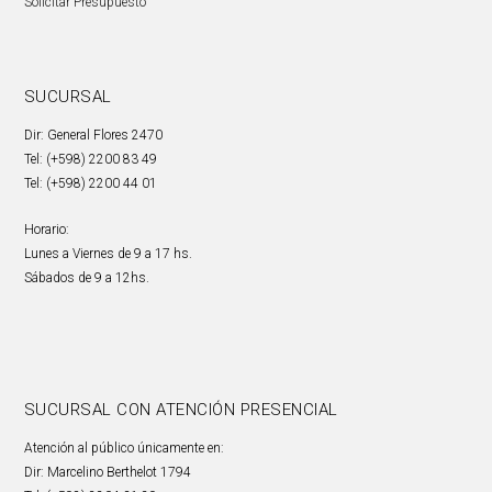
Solicitar Presupuesto
SUCURSAL
Dir: General Flores 2470
Tel: (+598) 2200 83 49
Tel: (+598) 2200 44 01
Horario:
Lunes a Viernes de 9 a 17 hs.
Sábados de 9 a 12hs.
SUCURSAL CON ATENCIÓN PRESENCIAL
Atención al público únicamente en:
Dir: Marcelino Berthelot 1794