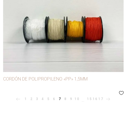
CORDÓN DE POLIPROPILENO «PP» 1,5MM
1
2
3
4
5
6
7
8
9
10
15
16
17
…