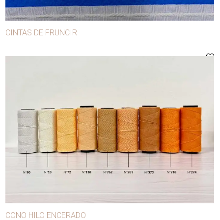
Cursores
Elásticos
CINTAS DE FRUNCIR
Festones
Flecos
Galones
Guantes
Guata
Hebillas
Hilos
Hombreras
Hormillas
Lentejuelas
CONO HILO ENCERADO
Máquinas