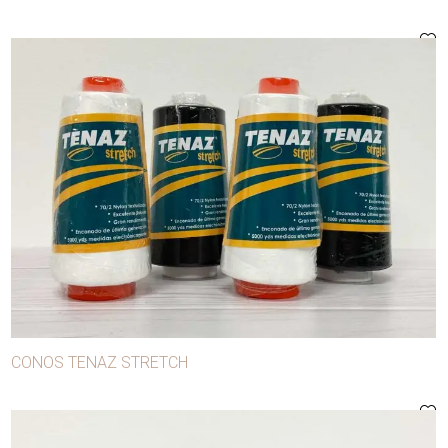
Matrices
Ojalillos
Puntillas
Sesgo
Tachas
Terminales
Tijeras
Tizas de sastre
Zanotti
CONOS TENAZ STRETCH