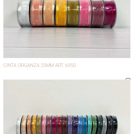
CATEGORÍAS
- Avíos de confección
- Carnaval
- Manualidades y decoración
Chaura
Chenille
CINTA ORGANZA 25MM ART. 6950
Pompones
- Mercerías y modistas
Agujas
Alfileres
Anilinas
Apliques
Aros