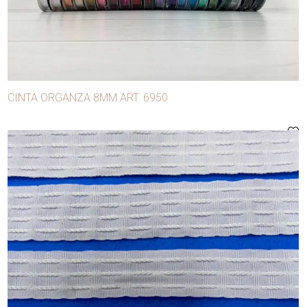
Ballena
Bobina lúrex
Bobinas para máquina
Botones
CINTA ORGANZA 8MM ART. 6950
Broches
Broches para confección
Cierres
Cintas
Conglomerados
Copas
Cordones
Cuerda manila