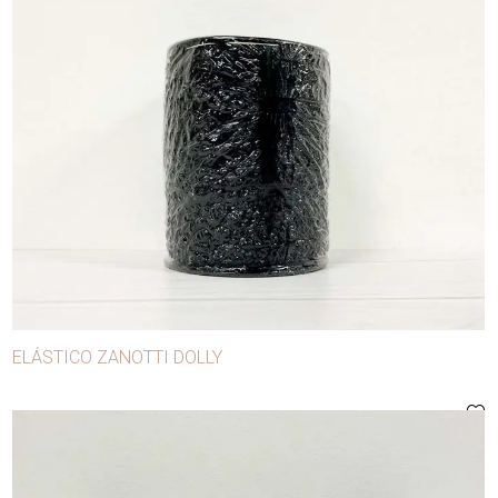
Lentejuelas
Máquinas
Matrices
Ojalillos
Puntillas
Sesgo
Tachas
Terminales
Tijeras
ELÁSTICO ZANOTTI DOLLY
Tizas de sastre
Zanotti