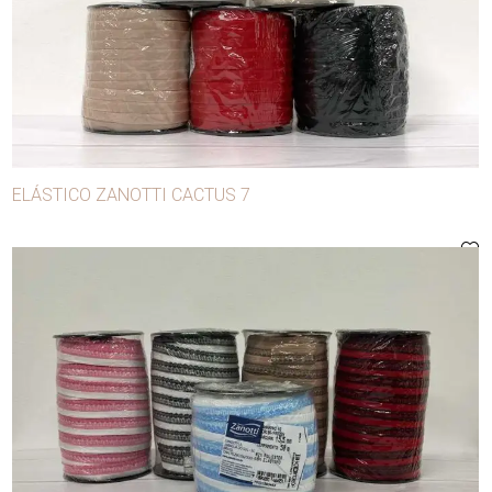
- Avíos de confección
- Carnaval
- Manualidades y decoración
- Mercerías y modistas
Agujas
ELÁSTICO ZANOTTI CACTUS 7
Alfileres
Anilinas
Apliques
Aros
Ballena
Bobina lúrex
Bobinas para máquina