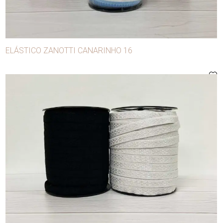
Botones
Broches
Broches para confección
ELÁSTICO ZANOTTI CANARINHO 16
Cierres
Cintas
Conglomerados
Copas
Cordones
Cuerda manila
Cursores
Elásticos
Elástico con lurex
Elásticos con cordón