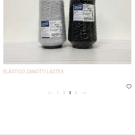
ELÁSTICO ZANOTTI LASTEX
1
2
3
4